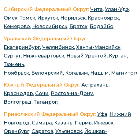
Сибирский Федеральный Округ:
Чита
,
Улан-Удэ
,
Омск
,
Томск
,
Иркутск
,
Норильск
,
Красноярск
,
Кемерово
,
Новосибирск
,
Братск
,
Бодайбо
;
Уральский Федеральный Округ:
Екатеринбург
,
Челяибинск
,
Ханты-Мансийск
,
Сургут
,
Нижневартовск
,
Новый Уренгой
,
Курган
,
Тюмень
,
Ноябрьск
,
Белоярский
,
Когалым
,
Надым
,
Магнитог
Южный Федеральный Округ:
Астрахань
,
Краснодар
,
Сочи
,
Ростов-на-Дону
,
Волгоград
,
Таганрог
;
Приволжский Федеральный Округ:
Уфа
,
Нижний
Новгород
,
Самара
,
Казань
,
Пермь
,
Ижевск
,
Оренбург
,
Саратов
,
Ульяновск
,
Йошкар-