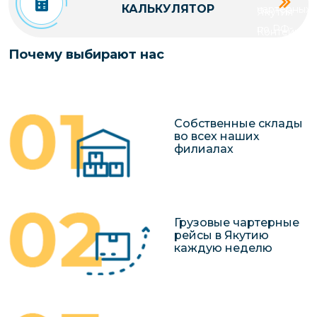
КАЛЬКУЛЯТОР
чартерных 
Якутия
по РФ
Контейнер
Заявка на р
перевозки 
Почему выбирают нас
чартерного
Якутию
Организац
чартерных 
Собственные склады
в Якутию
во всех наших
филиалах
Доставка
негабаритн
грузов в Я
Перевозка 
Грузовые чартерные
рейсы в Якутию
каждую неделю