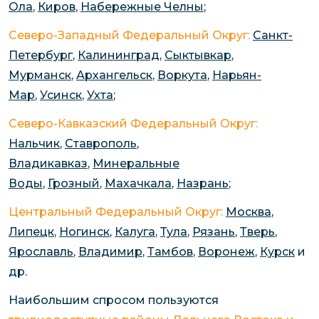
Ола
,
Киров
,
Набережные Челны
;
Северо-Западный Федеральный Округ:
Санкт-
Петербург
,
Калининград
,
Сыктывкар
,
Мурманск
,
Архангельск
,
Воркута
,
Нарьян-
Мар
,
Усинск
,
Ухта
;
Северо-Кавказский Федеральный Округ:
Нальчик
,
Ставрополь
,
Владикавказ
,
Минеральные
Воды
,
Грозный
,
Махачкала
,
Назрань
;
Центральный Федеральный Округ:
Москва
,
Липецк
,
Ногинск
,
Калуга
,
Тула
,
Рязань
,
Тверь
,
Ярославль
,
Владимир
,
Тамбов
,
Воронеж
,
Курск
и
др.
Наибольшим спросом пользуются