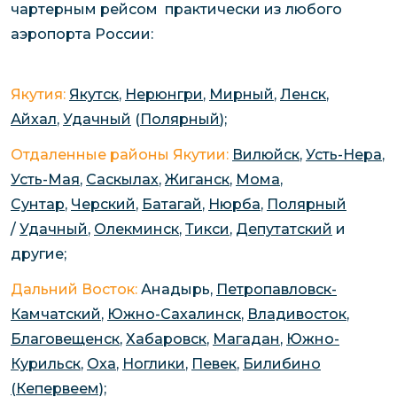
чартерным рейсом практически из любого
аэропорта России:
Якутия:
Якутск
,
Нерюнгри
,
Мирный
,
Ленск
,
Айхал
,
Удачный
(
Полярный
);
Отдаленные районы Якутии:
Вилюйск
,
Усть-Нера
,
Усть-Мая
,
Саскылах
,
Жиганск
,
Мома
,
Сунтар
,
Черский
,
Батагай
,
Нюрба
,
Полярный
/
Удачный
,
Олекминск
,
Тикси
,
Депутатский
и
другие;
Дальний Восток:
Анадырь,
Петропавловск-
Камчатский
,
Южно-Сахалинск
,
Владивосток
,
Благовещенск
,
Хабаровск
,
Магадан
,
Южно-
Курильск
,
Оха
,
Ноглики
,
Певек
,
Билибино
(Кепервеем)
;