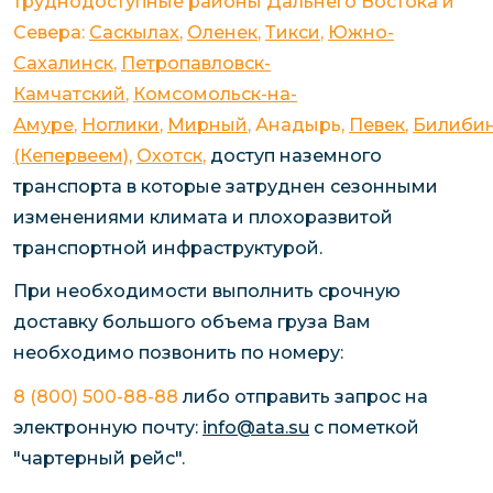
труднодоступные районы Дальнего Востока и
Севера:
Саскылах
,
Оленек
,
Тикси
,
Южно-
Сахалинск
,
Петропавловск-
Камчатский
,
Комсомольск-на-
Амуре
,
Ноглики
,
Мирный
, Анадырь,
Певек
,
Билиби
(Кепервеем)
,
Охотск
,
доступ наземного
транспорта в которые затруднен сезонными
изменениями климата и плохоразвитой
транспортной инфраструктурой.
При необходимости выполнить срочную
доставку большого объема груза Вам
необходимо позвонить по номеру:
8 (800) 500-88-88
либо отправить запрос на
электронную почту:
info@ata.su
c пометкой
"чартерный рейс".