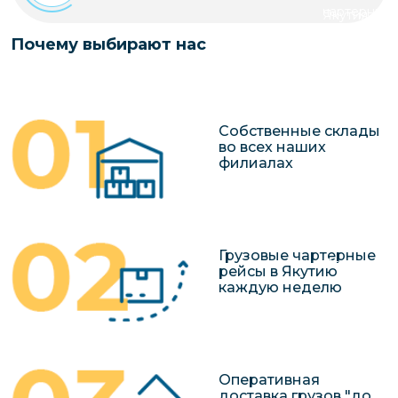
чартерных 
Якутия
по РФ
Контейнер
Почему выбирают нас
Заявка на р
перевозки 
чартерного
Якутию
Организац
Собственные склады
чартерных 
во всех наших
филиалах
в Якутию
Доставка
негабаритн
грузов в Я
Грузовые чартерные
Перевозка 
рейсы в Якутию
каждую неделю
Оперативная
доставка грузов "до