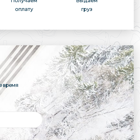
Получаем
Выдаем
оплату
груз
е время