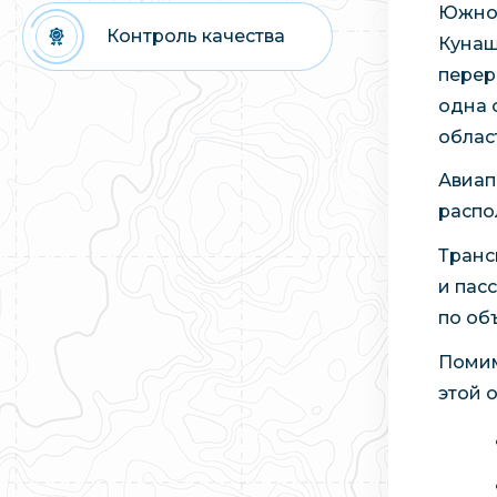
Южно-
Контроль качества
Кунаш
перер
одна 
облас
Авиап
распо
Транс
и пас
по об
Помим
этой 