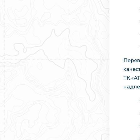
Перев
качес
ТК «А
надле