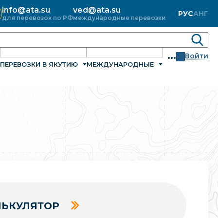
info@ata.su
ved@ata.su
РУС
АНГ
для перевозок по РФ
международные перевозки
...
Войти
ПЕРЕВОЗКИ В ЯКУТИЮ
МЕЖДУНАРОДНЫЕ
ЬКУЛЯТОР