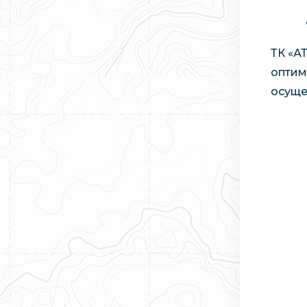
ТК «А
оптим
осуще