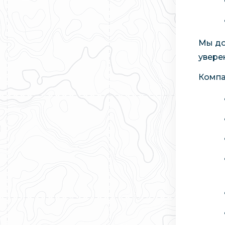
Мы до
увере
Компа