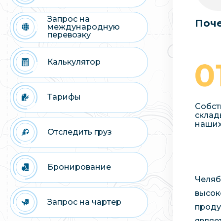
Запрос на
Поче
международную
перевозку
Калькулятор
Тарифы
Собст
склад
наших
Отследить груз
Бронирование
Челяб
высок
Запрос на чартер
проду
являе