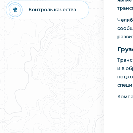
транс
Контроль качества
Челяб
сообщ
разви
Груз
Транс
и в о
подхо
специ
Компа