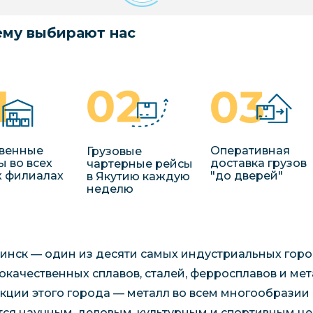
му выбирают нас
венные
Оперативная
Грузовые
ы во всех
доставка грузов
чартерные рейсы
 филиалах
"до дверей"
в Якутию каждую
неделю
инск — один из десяти самых индустриальных горо
окачественных сплавов, сталей, ферросплавов и ме
кции этого города — металл во всем многообразии с
тся научным, деловым, культурным и спортивным 