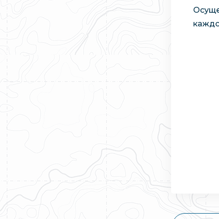
Осуще
каждо