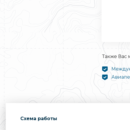
Также Вас
Междун
Авиапер
Cхема работы