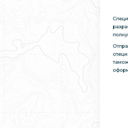
Специ
разра
полну
Отпра
специ
тамож
оформ