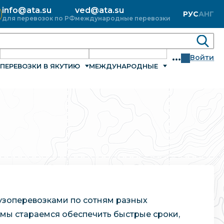
info@ata.su
ved@ata.su
РУС
АНГ
для перевозок по РФ
международные перевозки
...
Войти
ПЕРЕВОЗКИ В ЯКУТИЮ
МЕЖДУНАРОДНЫЕ
узоперевозками по сотням разных
 мы стараемся обеспечить быстрые сроки,