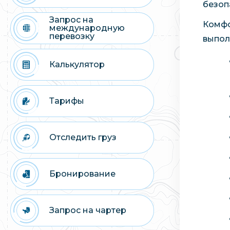
безоп
Запрос на
Комфо
международную
перевозку
выпол
Калькулятор
Тарифы
Отследить груз
Бронирование
Запрос на чартер