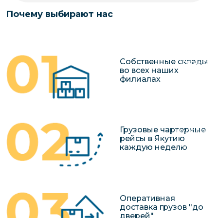
чартерных 
Якутия
Почему выбирают нас
по РФ
Контейнер
Заявка на р
перевозки 
чартерного
Якутию
Собственные склады
Организац
во всех наших
чартерных 
филиалах
в Якутию
Доставка
негабаритн
Грузовые чартерные
грузов в Я
рейсы в Якутию
Перевозка 
каждую неделю
Оперативная
доставка грузов "до
дверей"