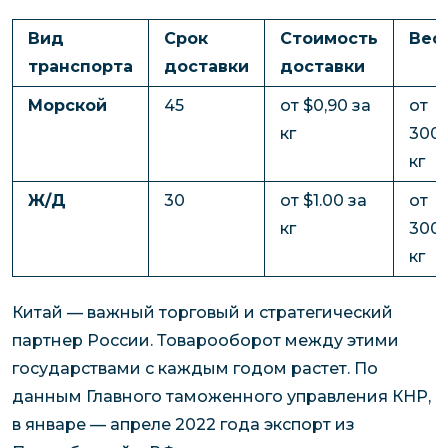
Вид
Срок
Стоимость
Вес
транспорта
доставки
доставки
Морской
45
от $0,90 за
от
кг
300
кг
Ж/Д
30
от $1.00 за
от
кг
300
кг
Китай — важный торговый и стратегический
партнер России. Товарооборот между этими
государствами с каждым годом растет. По
данным Главного таможенного управления КНР,
в январе — апреле 2022 года экспорт из