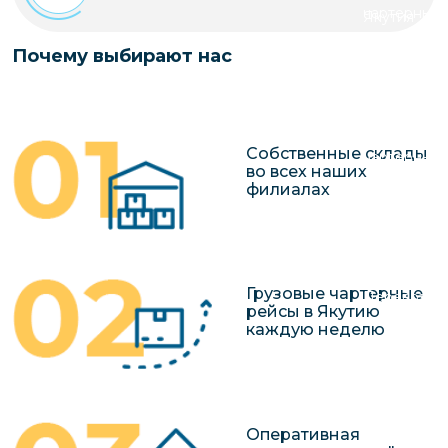
чартерных 
Якутия
по РФ
Контейнер
Почему выбирают нас
Заявка на р
перевозки 
чартерного
Якутию
Организац
Собственные склады
чартерных 
во всех наших
в Якутию
филиалах
Доставка
негабаритн
грузов в Я
Грузовые чартерные
Перевозка 
рейсы в Якутию
каждую неделю
Оперативная