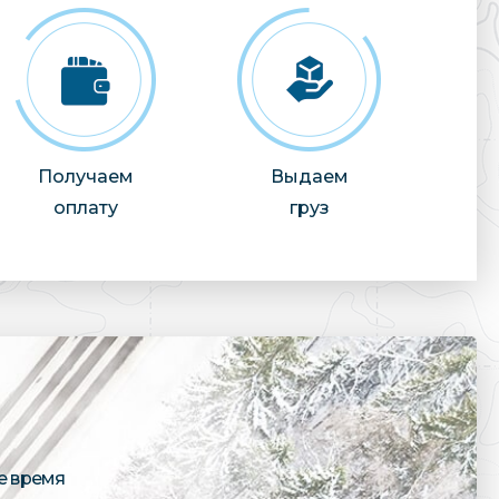
Получаем
Выдаем
оплату
груз
е время