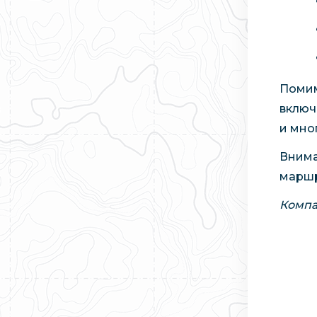
Помим
включ
и мно
Внима
маршр
Компа