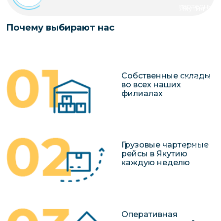
чартерных 
Якутия
по РФ
Контейнер
Почему выбирают нас
Заявка на р
перевозки 
чартерного
Якутию
Организац
Собственные склады
чартерных 
во всех наших
в Якутию
филиалах
Доставка
негабаритн
грузов в Я
Грузовые чартерные
Перевозка 
рейсы в Якутию
каждую неделю
Оперативная