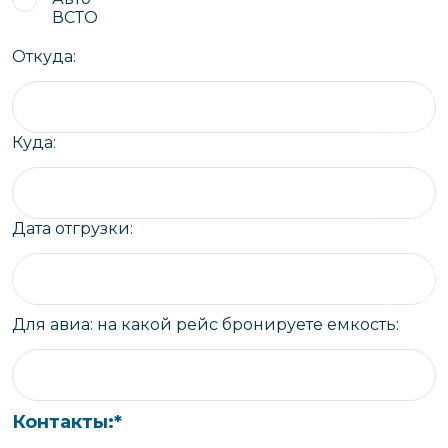
чартерных 
Якутия
ВСТО
по РФ
Контейнер
Откуда:
Заявка на р
перевозки 
чартерного
Якутию
Организац
Куда:
чартерных 
в Якутию
Доставка
Дата отгрузки:
негабаритн
грузов в Я
Перевозка 
Для авиа: на какой рейс бронируете емкость:
Контакты:
*