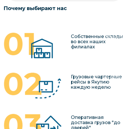
чартерных 
Якутия
Почему выбирают нас
по РФ
Контейнер
Заявка на р
перевозки 
чартерного
Якутию
Собственные склады
Организац
во всех наших
чартерных 
филиалах
в Якутию
Доставка
негабаритн
Грузовые чартерные
грузов в Я
рейсы в Якутию
Перевозка 
каждую неделю
Оперативная
доставка грузов "до
дверей"