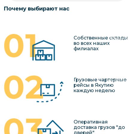
чартерных 
Якутия
Почему выбирают нас
по РФ
Контейнер
Заявка на р
перевозки 
чартерного
Якутию
Собственные склады
Организац
во всех наших
чартерных 
филиалах
в Якутию
Доставка
негабаритн
Грузовые чартерные
грузов в Я
рейсы в Якутию
Перевозка 
каждую неделю
Оперативная
доставка грузов "до
дверей"