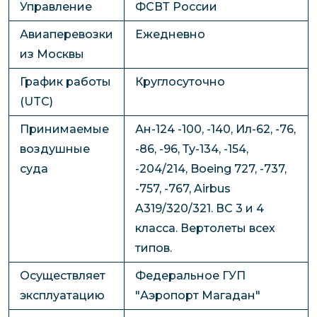
Управление
ФСВТ России
Авиаперевозки
Ежедневно
из Москвы
График работы
Круглосуточно
(UTC)
Принимаемые
Ан-124 -100, -140, Ил-62, -76,
воздушные
-86, -96, Ту-134, -154,
суда
-204/214, Boeing 727, -737,
-757, -767, Airbus
A319/320/321. ВС 3 и 4
класса. Вертолеты всех
типов.
Осуществляет
Федеральное ГУП
эксплуатацию
"Аэропорт Магадан"