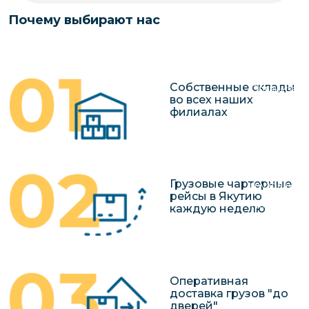
чартерных 
Якутия
Почему выбирают нас
по РФ
Контейнер
Заявка на р
перевозки 
чартерного
Якутию
Собственные склады
Организац
во всех наших
чартерных 
филиалах
в Якутию
Доставка
негабаритн
Грузовые чартерные
грузов в Я
рейсы в Якутию
Перевозка 
каждую неделю
Оперативная
доставка грузов "до
дверей"