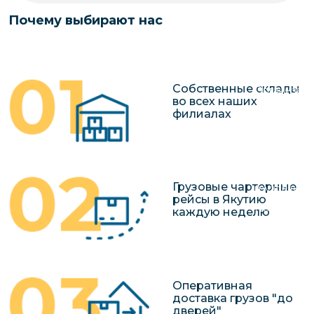
чартерных 
Якутия
Почему выбирают нас
по РФ
Контейнер
Заявка на р
перевозки 
чартерного
Якутию
Собственные склады
Организац
во всех наших
чартерных 
филиалах
в Якутию
Доставка
негабаритн
Грузовые чартерные
грузов в Я
рейсы в Якутию
Перевозка 
каждую неделю
Оперативная
доставка грузов "до
дверей"