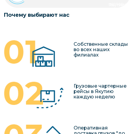
чартерных 
Якутия
по РФ
Контейнер
Почему выбирают нас
Заявка на р
перевозки 
чартерного
Якутию
Организац
Собственные склады
чартерных 
во всех наших
филиалах
в Якутию
Доставка
негабаритн
грузов в Я
Грузовые чартерные
Перевозка 
рейсы в Якутию
каждую неделю
Оперативная
доставка грузов "до