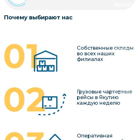
чартерных 
Якутия
по РФ
Контейнер
Почему выбирают нас
Заявка на р
перевозки 
чартерного
Якутию
Организац
Собственные склады
чартерных 
во всех наших
в Якутию
филиалах
Доставка
негабаритн
грузов в Я
Грузовые чартерные
Перевозка 
рейсы в Якутию
каждую неделю
Оперативная