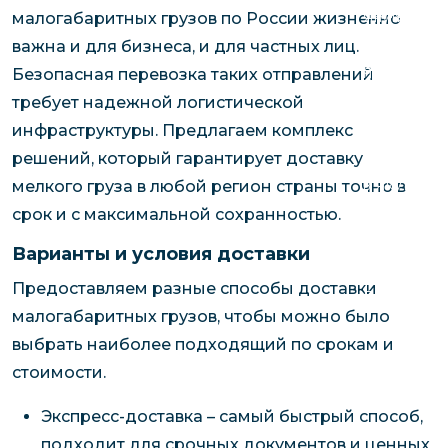
чартерных 
Якутия
малогабаритных грузов по России жизненно
по РФ
Контейнер
важна и для бизнеса, и для частных лиц.
Заявка на р
перевозки 
Безопасная перевозка таких отправлений
чартерного
Якутию
требует надежной логистической
Организац
инфраструктуры. Предлагаем комплекс
чартерных 
решений, который гарантирует доставку
в Якутию
мелкого груза в любой регион страны точно в
Доставка
срок и с максимальной сохранностью.
негабаритн
Варианты и условия доставки
грузов в Я
Предоставляем разные способы доставки
Перевозка 
малогабаритных грузов, чтобы можно было
выбрать наиболее подходящий по срокам и
стоимости.
Экспресс-доставка – самый быстрый способ,
подходит для срочных документов и ценных