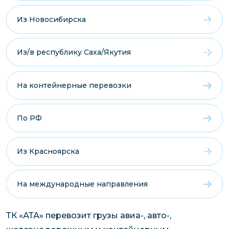
чартерных 
Якутия
Из Новосибирска
по РФ
Контейнер
Заявка на р
перевозки 
чартерного
Якутию
Из/в республику Саха/Якутия
Организац
чартерных 
На контейнерные перевозки
в Якутию
Доставка
По РФ
негабаритн
грузов в Я
Из Красноярска
Перевозка 
На международные направления
ТК «АТА» перевозит грузы авиа-, авто-,