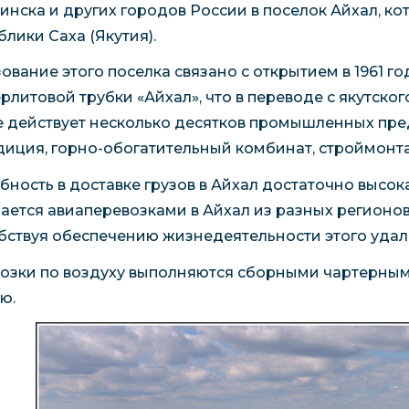
инска и других городов России в поселок Айхал, к
блики Саха (Якутия).
ование этого поселка связано с открытием в 1961 
рлитовой трубки «Айхал», что в переводе с якутског
е действует несколько десятков промышленных пре
диция, горно-обогатительный комбинат, строймонта
бность в доставке грузов в Айхал достаточно высока
ается авиаперевозками в Айхал из разных регионов,
бствуя обеспечению жизнедеятельности этого удал
озки по воздуху выполняются сборными чартерными
ю.