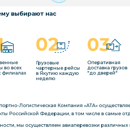
му выбирают нас
венные
Оперативная
Грузовые
ы во всех
доставка грузов
чартерные рейсы
 филиалах
"до дверей"
в Якутию каждую
неделю
портно-Логистическая Компания «АТА» осуществляе
кты Российской Федерации, в том числе в самые от
тности, мы осуществляем авиаперевозки различных г