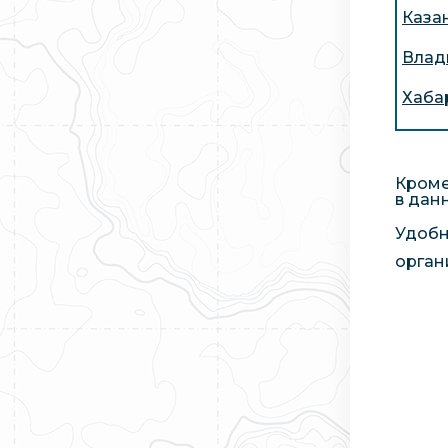
Казан
Влад
Хаба
Кроме
в дан
Удобн
орган