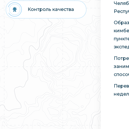
Челяб
Контроль качества
Респу
Образ
кимбе
пункт
экспе
Потре
заним
спосо
Перев
недел