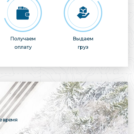
Получаем
Выдаем
оплату
груз
е время