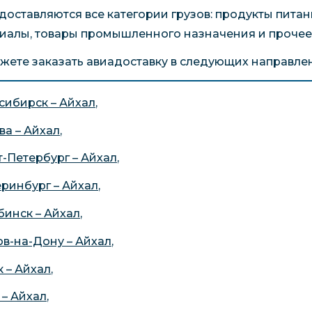
доставляются все категории грузов: продукты пита
иалы, товары промышленного назначения и прочее
жете заказать авиадоставку в следующих направле
сибирск – Айхал
,
ва – Айхал
,
т-Петербург – Айхал
,
еринбург – Айхал
,
бинск – Айхал
,
ов-на-Дону – Айхал
,
 – Айхал
,
 – Айхал
,