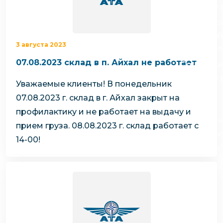
чартерных 
Якутия
по РФ
Контейнер
Заявка на р
перевозки 
3 августа 2023
чартерного
Якутию
07.08.2023 склад в п. Айхал не работает
Организац
чартерных 
Уважаемые клиенты!
В понедельник
в Якутию
07.08.2023 г. склад в г. Айхал закрыт на
Доставка
профилактику и не работает на выдачу и
негабаритн
прием груза.
08.08.2023 г. склад работает с
грузов в Я
14-00!
Перевозка 