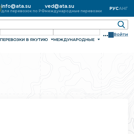
info@ata.su
ved@ata.su
РУС
АНГ
для перевозок по РФ
международные перевозки
...
Войти
ПЕРЕВОЗКИ В ЯКУТИЮ
МЕЖДУНАРОДНЫЕ