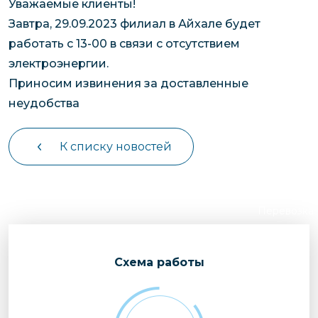
Уважаемые клиенты!
чартерных 
Якутия
Завтра, 29.09.2023 филиал в Айхале будет
по РФ
Контейнер
работать с 13-00 в связи с отсутствием
Заявка на р
перевозки 
электроэнергии.
чартерного
Якутию
Приносим извинения за доставленные
Организац
неудобства
чартерных 
в Якутию
К списку новостей
Доставка
негабаритн
грузов в Я
Перевозка 
Cхема работы