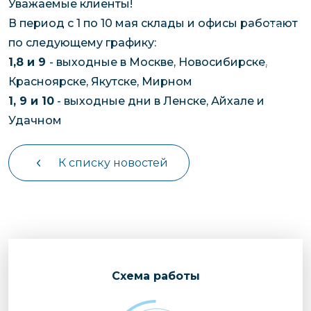
Уважаемые клиенты!
чартерных 
Якутия
В период с 1 по 10 мая склады и офисы работают
по РФ
Контейнер
по следующему графику:
Заявка на р
перевозки 
1,8 и 9
- выходные в Москве, Новосибирске,
чартерного
Якутию
Красноярске, Якутске, Мирном
Организац
1, 9 и 10
- выходные дни в Ленске, Айхале и
чартерных 
Удачном
в Якутию
Доставка
К списку новостей
негабаритн
грузов в Я
Перевозка 
Cхема работы