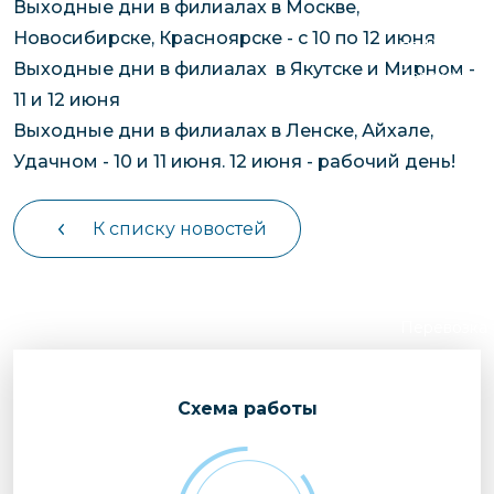
Выходные дни в филиалах в Москве,
чартерных 
Якутия
Новосибирске, Красноярске - с 10 по 12 июня
по РФ
Контейнер
Выходные дни в филиалах в Якутске и Мирном -
Заявка на р
перевозки 
11 и 12 июня
чартерного
Якутию
Выходные дни в филиалах в Ленске, Айхале,
Организац
Удачном - 10 и 11 июня. 12 июня - рабочий день!
чартерных 
в Якутию
К списку новостей
Доставка
негабаритн
грузов в Я
Перевозка 
Cхема работы