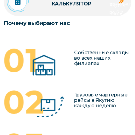
КАЛЬКУЛЯТОР
чартерных 
Якутия
по РФ
Контейнер
Заявка на р
перевозки 
Почему выбирают нас
чартерного
Якутию
Организац
чартерных 
Собственные склады
в Якутию
во всех наших
филиалах
Доставка
негабаритн
грузов в Я
Перевозка 
Грузовые чартерные
рейсы в Якутию
каждую неделю