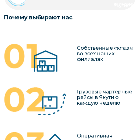
чартерных 
Якутия
по РФ
Контейнер
Почему выбирают нас
Заявка на р
перевозки 
чартерного
Якутию
Организац
Собственные склады
чартерных 
во всех наших
в Якутию
филиалах
Доставка
негабаритн
грузов в Я
Грузовые чартерные
Перевозка 
рейсы в Якутию
каждую неделю
Оперативная