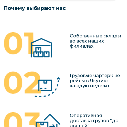
чартерных 
Якутия
Почему выбирают нас
по РФ
Контейнер
Заявка на р
перевозки 
чартерного
Якутию
Собственные склады
Организац
во всех наших
чартерных 
филиалах
в Якутию
Доставка
негабаритн
Грузовые чартерные
грузов в Я
рейсы в Якутию
Перевозка 
каждую неделю
Оперативная
доставка грузов "до
дверей"