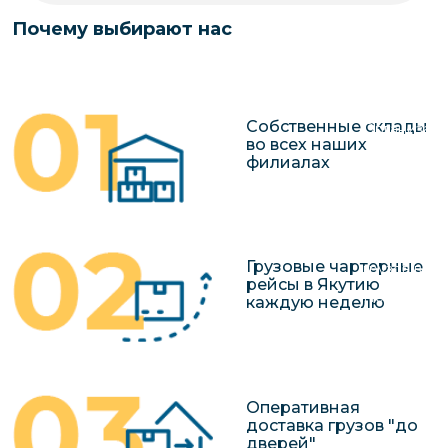
чартерных 
Якутия
Почему выбирают нас
по РФ
Контейнер
Заявка на р
перевозки 
чартерного
Якутию
Собственные склады
Организац
во всех наших
чартерных 
филиалах
в Якутию
Доставка
негабаритн
Грузовые чартерные
грузов в Я
рейсы в Якутию
Перевозка 
каждую неделю
Оперативная
доставка грузов "до
дверей"