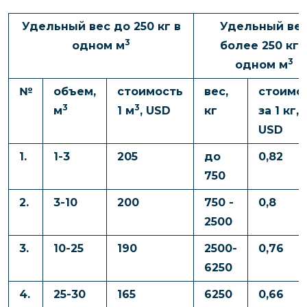
Удельный вес до 250 кг в
Удельный ве
3
одном м
более 250 кг 
3
одном м
№
объем
,
стоимость
вес,
стоимо
3
3
м
1 м
, USD
кг
за
1 кг,
USD
1.
1-3
205
до
0,82
750
2.
3-10
200
750 -
0,8
2500
3.
10-25
190
2500-
0,76
6250
4.
25-30
165
6250
0,66