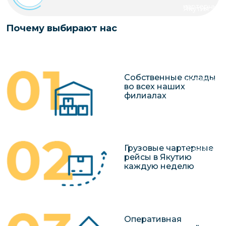
чартерных 
Якутия
по РФ
Контейнер
Почему выбирают нас
Заявка на р
перевозки 
чартерного
Якутию
Организац
Собственные склады
чартерных 
во всех наших
в Якутию
филиалах
Доставка
негабаритн
грузов в Я
Грузовые чартерные
Перевозка 
рейсы в Якутию
каждую неделю
Оперативная