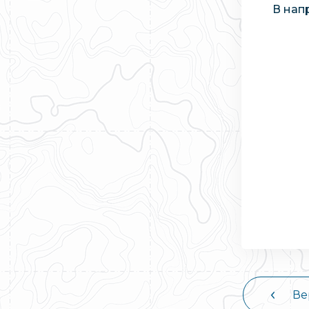
В нап
Ве