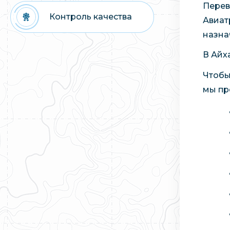
Перев
Контроль качества
Авиат
назна
В Айх
Чтобы
мы пр