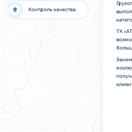
Грузо
Контроль качества
выпол
катег
ТК «А
возмо
больш
Заним
исклю
получ
клиен