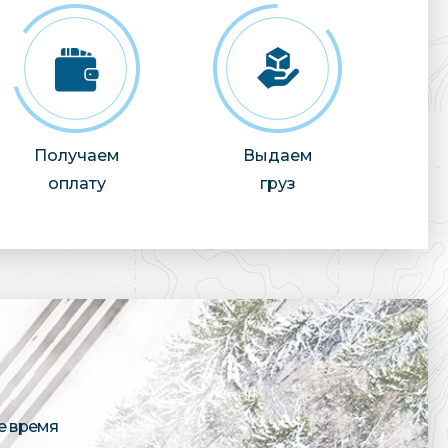
Получаем
Выдаем
оплату
груз
е время