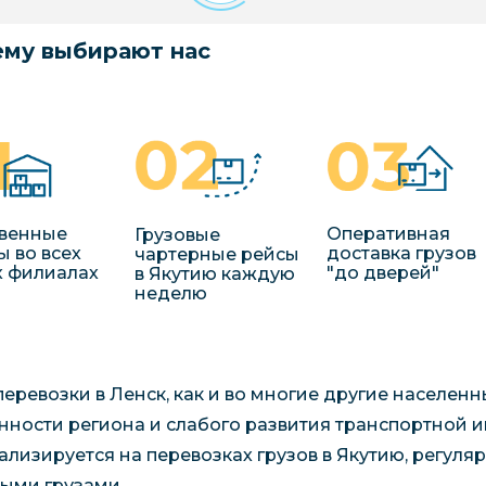
му выбирают нас
венные
Оперативная
Грузовые
ы во всех
доставка грузов
чартерные рейсы
 филиалах
"до дверей"
в Якутию каждую
неделю
перевозки в Ленск, как и во многие другие населен
нности региона и слабого развития транспортной 
ализируется на перевозках грузов в Якутию, регул
ыми грузами.