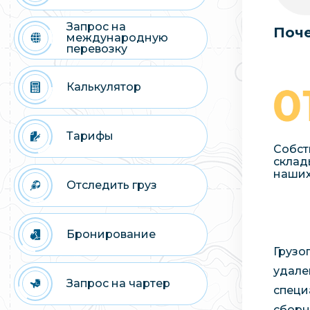
Запрос на
Поче
международную
перевозку
Калькулятор
Тарифы
Собст
склад
наших
Отследить груз
Бронирование
Грузо
удале
Запрос на чартер
специ
сборн