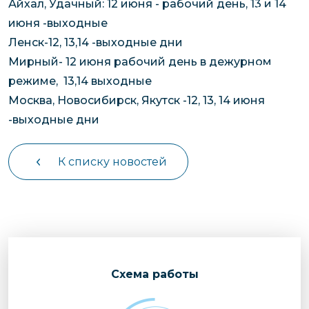
Айхал, Удачный: 12 июня - рабочий день, 13 и 14
чартерных 
Якутия
июня -выходные
по РФ
Контейнер
Ленск-12, 13,14 -выходные дни
Заявка на р
перевозки 
Мирный- 12 июня рабочий день в дежурном
чартерного
Якутию
режиме, 13,14 выходные
Организац
Москва, Новосибирск, Якутск -12, 13, 14 июня
чартерных 
-выходные дни
в Якутию
Доставка
К списку новостей
негабаритн
грузов в Я
Перевозка 
Cхема работы