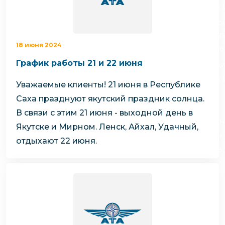
чартерных 
Якутия
по РФ
Контейнер
Заявка на р
перевозки 
18 июня 2024
чартерного
Якутию
График работы 21 и 22 июня
Организац
чартерных 
Уважаемые клиенты!
21 июня в Республике
в Якутию
Саха празднуют якутский праздник солнца.
Доставка
В связи с этим 21 июня - выходной день в
негабаритн
Якутске и Мирном. Ленск, Айхал, Удачный,
грузов в Я
отдыхают 22 июня.
Перевозка 