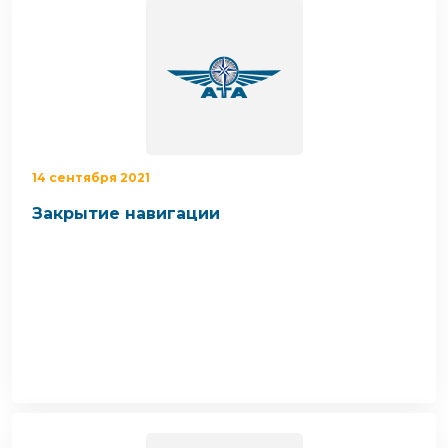
14 сентября 2021
Закрытие навигации
Уважаемые клиенты!
Крайние даты приема
груза на навигацию в Мирный, Ленск, Айхал,
Удачный:
Из Москвы до
22.09.2021
Из
Новосибирска до
24.09.2021
Из Красноярска
до
24.09.2021