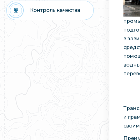
Контроль качества
промы
подго
в зав
средс
помощ
водны
перев
Транс
и гра
своим
Преим