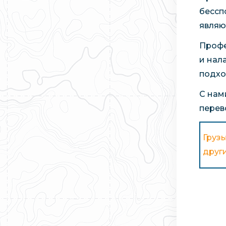
бессп
являю
Профе
и нал
подхо
С нам
перев
Грузы
други