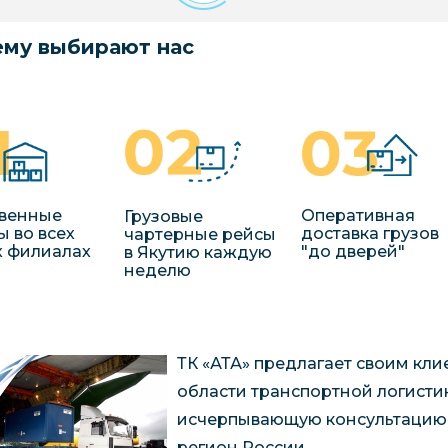
му выбирают нас
венные
Оперативная
Грузовые
ы во всех
доставка грузов
чартерные рейсы
 филиалах
"до дверей"
в Якутию каждую
неделю
ТК «АТА» предлагает своим кли
области транспортной логистик
исчерпывающую консультацию 
регион России.