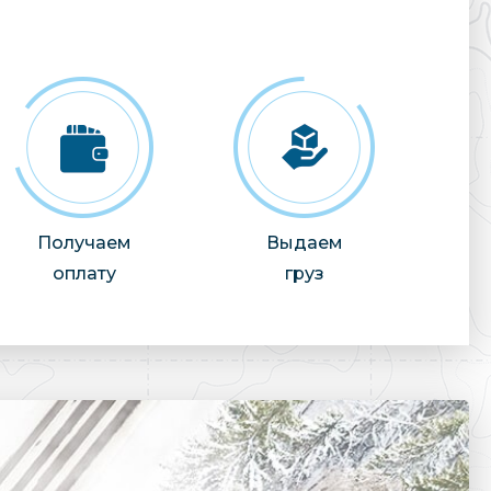
Получаем
Выдаем
оплату
груз