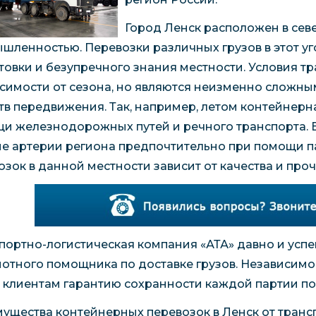
Город Ленск расположен в севе
шленностью. Перевозки различных грузов в этот у
товки и безупречного знания местности. Условия т
исимости от сезона, но являются неизменно сложн
тв передвижения. Так, например, летом контейнерн
и железнодорожных путей и речного транспорта. В
е артерии региона предпочтительно при помощи п
озок в данной местности зависит от качества и про
портно-логистическая компания «АТА» давно и усп
мотного помощника по доставке грузов. Независимо
 клиентам гарантию сохранности каждой партии по
ущества контейнерных перевозок в Ленск от транс