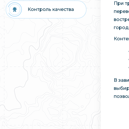
При т
Контроль качества
перев
востр
город
Конте
В зав
выбир
позво