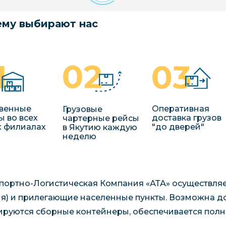
му выбирают нас
венные
Оперативная
Грузовые
ы во всех
доставка грузов
чартерные рейсы
 филиалах
"до дверей"
в Якутию каждую
неделю
портно-Логистическая Компания «АТА» осуществля
ия) и прилегающие населенные пункты. Возможна до
руются сборные контейнеры, обеспечивается полна