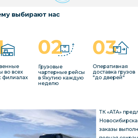
му выбирают нас
венные
Оперативная
Грузовые
ы во всех
доставка грузов
чартерные рейсы
 филиалах
"до дверей"
в Якутию каждую
неделю
ТК «АТА» пред
Новосибирска,
заказы выполн
полная сохран