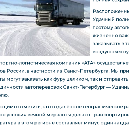
Расположенны
Удачный полно
поэтому автоп
жизненно важн
заказывать в т
воздушным пу
портно-логистическая компания «АТА» осуществля
ов России, в частности из Санкт-Петербурга. Мы п
ы могут заказать как фуру целиком, так и отправить 
дичности автоперевозок Санкт-Петербург — Удачный,
елю.
одимо отметить, что отдалённое географическое р
ые условия вечной мерзлоты делают транспортиров
ратура в этом регионе составляет минус одиннадцат