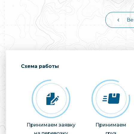
Ве
Cхема работы
Принимаем заявку
Принимаем
на перевозку
груз