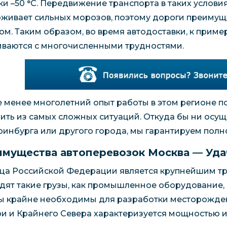
ки –50 °C. Передвижение транспорта в таких условия
живает сильных морозов, поэтому дороги преимущ
ом. Таким образом, во время автодоставки, к приме
иваются с многочисленными трудностями.
е менее многолетний опыт работы в этом регионе по
ить из самых сложных ситуаций. Откуда бы ни осущ
ринбурга или другого города, мы гарантируем полно
мущества автоперевозок Москва — Уда
ца Российской Федерации является крупнейшим тр
дят такие грузы, как промышленное оборудование, с
ы крайне необходимы для разработки месторожден
и и Крайнего Севера характеризуется мощностью 