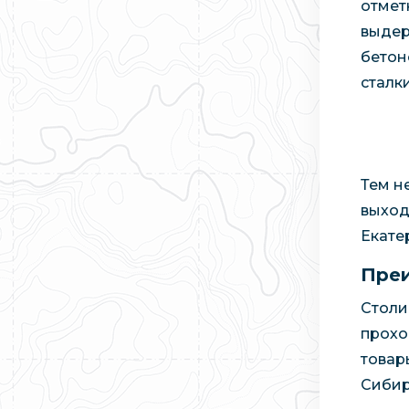
отмет
выдер
бетон
сталк
Тем н
выход
Екате
Преи
Столи
прохо
товар
Сибир