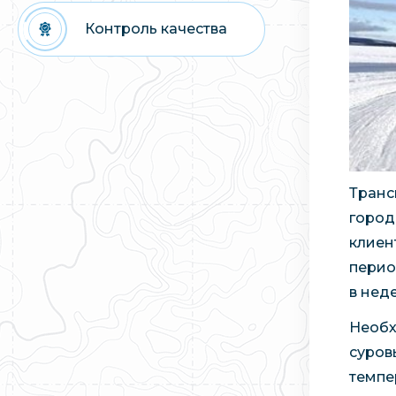
Контроль качества
Транс
город
клиент
перио
в нед
Необх
суров
темпе