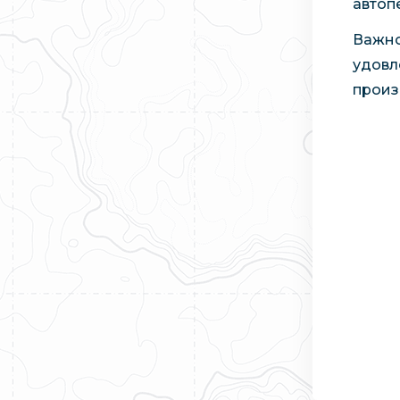
автоп
Важно
удовл
произ