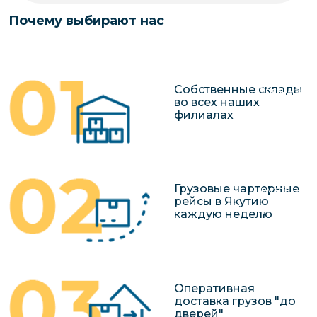
чартерных 
Якутия
Почему выбирают нас
по РФ
Контейнер
Заявка на р
перевозки 
чартерного
Якутию
Собственные склады
Организац
во всех наших
чартерных 
филиалах
в Якутию
Доставка
негабаритн
Грузовые чартерные
грузов в Я
рейсы в Якутию
Перевозка 
каждую неделю
Оперативная
доставка грузов "до
дверей"