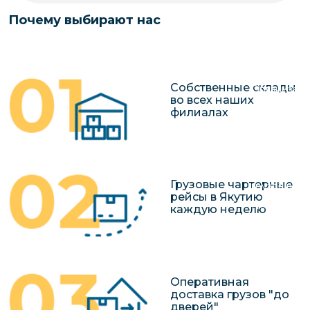
чартерных 
Якутия
Почему выбирают нас
по РФ
Контейнер
Заявка на р
перевозки 
чартерного
Якутию
Собственные склады
Организац
во всех наших
чартерных 
филиалах
в Якутию
Доставка
негабаритн
Грузовые чартерные
грузов в Я
рейсы в Якутию
Перевозка 
каждую неделю
Оперативная
доставка грузов "до
дверей"