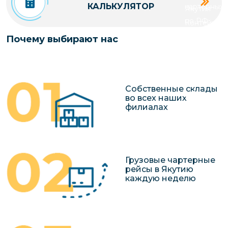
КАЛЬКУЛЯТОР
чартерных 
Якутия
по РФ
Контейнер
Заявка на р
перевозки 
Почему выбирают нас
чартерного
Якутию
Организац
чартерных 
Собственные склады
в Якутию
во всех наших
филиалах
Доставка
негабаритн
грузов в Я
Перевозка 
Грузовые чартерные
рейсы в Якутию
каждую неделю