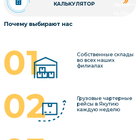
КАЛЬКУЛЯТОР
чартерных 
Якутия
по РФ
Контейнер
Заявка на р
перевозки 
Почему выбирают нас
чартерного
Якутию
Организац
чартерных 
Собственные склады
в Якутию
во всех наших
филиалах
Доставка
негабаритн
грузов в Я
Перевозка 
Грузовые чартерные
рейсы в Якутию
каждую неделю