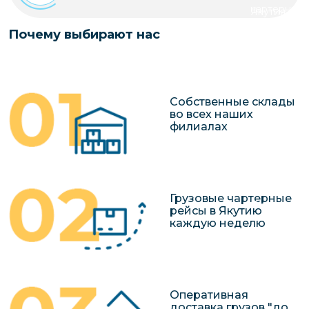
чартерных 
Якутия
по РФ
Контейнер
Почему выбирают нас
Заявка на р
перевозки 
чартерного
Якутию
Организац
Собственные склады
чартерных 
во всех наших
филиалах
в Якутию
Доставка
негабаритн
грузов в Я
Грузовые чартерные
Перевозка 
рейсы в Якутию
каждую неделю
Оперативная
доставка грузов "до