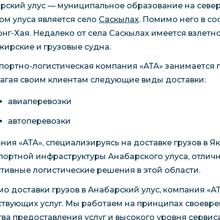
рский улус — муниципальное образование на севе
ом улуса является село
Саскылах
. Помимо него в со
нг-Хая. Недалеко от села Саскылах имеется взлет
жирские и грузовые судна.
портно-логистическая компания «АТА» занимается г
агая своим клиентам следующие виды доставки:
авиаперевозки
автоперевозки
ния «АТА», специализируясь на доставке грузов в 
портной инфраструктуры Анабарского улуса, отлич
тивные логистические решения в этой области.
о доставки грузов в Анабарский улус, компания «А
ствующих услуг. Мы работаем на принципах своевре
тва предоставления услуг и высокого уровня сервиса