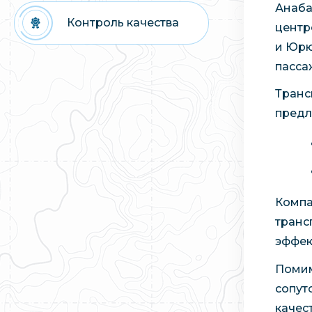
Анаба
Контроль качества
центр
и Юрю
пасса
Транс
предл
Компа
транс
эффек
Помим
сопут
качес