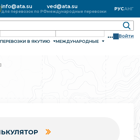
info@ata.su
ved@ata.su
РУС
АНГ
для перевозок по РФ
международные перевозки
...
Войти
ПЕРЕВОЗКИ В ЯКУТИЮ
МЕЖДУНАРОДНЫЕ
с
ЬКУЛЯТОР