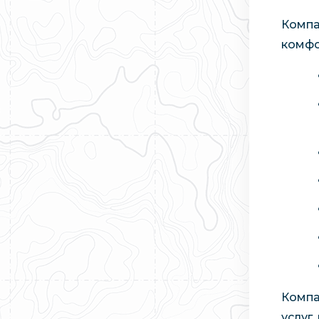
Компа
комфо
Компа
услуг