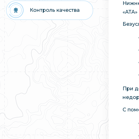
Нижне
Контроль качества
«АТА»
Безус
При д
недор
С пом