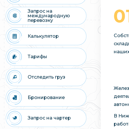
Запрос на
международную
перевозку
Собст
Калькулятор
склад
наших
Тарифы
Отследить груз
Желез
деяте
Бронирование
автон
В Ниж
Запрос на чартер
работ