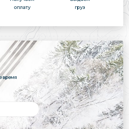
оплату
груз
е время