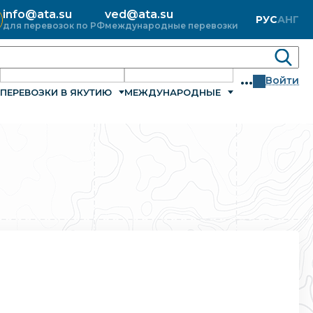
info@ata.su
ved@ata.su
РУС
АНГ
для перевозок по РФ
международные перевозки
...
Войти
ПЕРЕВОЗКИ В ЯКУТИЮ
МЕЖДУНАРОДНЫЕ