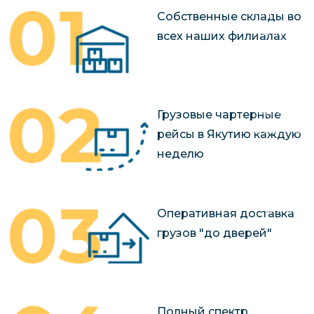
чартерных 
Якутия
Собственные склады во
по РФ
Контейнер
всех наших филиалах
Заявка на р
перевозки 
чартерного
Якутию
Организац
чартерных 
Грузовые чартерные
в Якутию
рейсы в Якутию каждую
Доставка
неделю
негабаритн
грузов в Я
Перевозка 
Оперативная доставка
грузов "до дверей"
Полный спектр