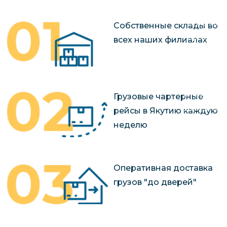
чартерных 
Якутия
по РФ
Контейнер
Собственные склады во
Заявка на р
перевозки 
всех наших филиалах
чартерного
Якутию
Организац
чартерных 
в Якутию
Грузовые чартерные
Доставка
рейсы в Якутию каждую
негабаритн
неделю
грузов в Я
Перевозка 
Оперативная доставка
грузов "до дверей"