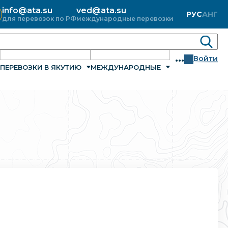
info@ata.su
ved@ata.su
РУС
АНГ
для перевозок по РФ
международные перевозки
...
Войти
ПЕРЕВОЗКИ В ЯКУТИЮ
МЕЖДУНАРОДНЫЕ