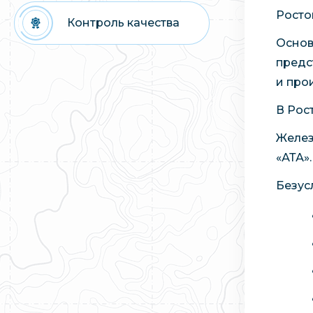
Росто
Контроль качества
Основ
предс
и про
В Рос
Желез
«АТА».
Безус