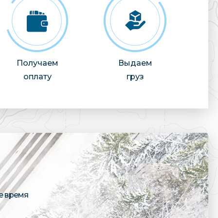
Получаем
Выдаем
оплату
груз
е время