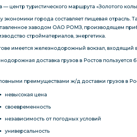
в — центр туристического маршрута «Золотого коль
у экономики города составляет пищевая отрасль. Т
тавленное заводом ОАО РОМЗ, производящем приб
изводство стройматериалов, энергетика.
тове имеется железнодорожный вокзал, входящий в
нодорожная доставка грузов в Ростов пользуется
ловными преимуществами ж/д доставки грузов в Рос
невысокая цена
своевременность
независимость от погодных условий
универсальность