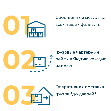
чартерных 
Якутия
по РФ
Контейнер
Заявка на р
Собственные склады во
перевозки 
чартерного
всех наших филиалах
Якутию
Организац
чартерных 
в Якутию
Грузовые чартерные
Доставка
рейсы в Якутию каждую
негабаритн
неделю
грузов в Я
Перевозка 
Оперативная доставка
грузов "до дверей"