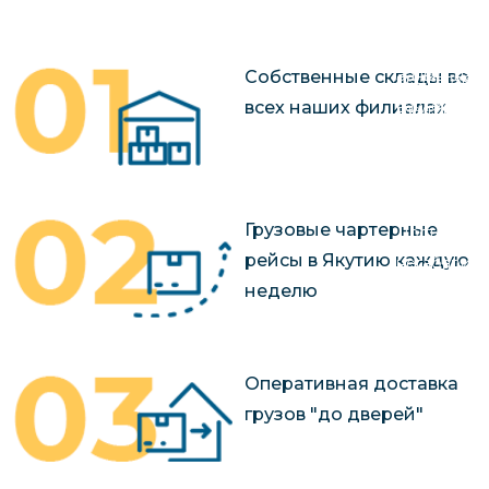
чартерных 
Якутия
по РФ
Контейнер
Заявка на р
Собственные склады во
перевозки 
чартерного
всех наших филиалах
Якутию
Организац
чартерных 
в Якутию
Грузовые чартерные
Доставка
рейсы в Якутию каждую
негабаритн
неделю
грузов в Я
Перевозка 
Оперативная доставка
грузов "до дверей"