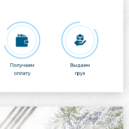
Получаем
Выдаем
оплату
груз