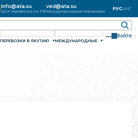
info@ata.su
ved@ata.su
РУС
АНГ
для перевозок по РФ
международные перевозки
...
Войти
ПЕРЕВОЗКИ В ЯКУТИЮ
МЕЖДУНАРОДНЫЕ