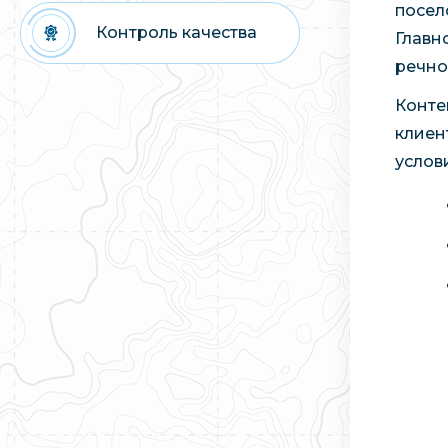
посел
Контроль качества
Главн
речно
Конте
клиен
услов